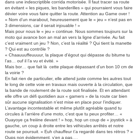
dans une indescriptible corrida motorisée. Il faut tracer sa route
en évitant « les piques, les banderilles » qui pourraient vous faire
dévier voire vous faire quitter la route. Attention au Game over !
« Nom d’un marabout, heureusement que le « jeu » n’est pas en
3 dimensions, car il serait injouable ! »
Mais pour nous le « jeu » continue. Nous sommes toujours sur la
moto qui avance bon an mal an vers la ligne d’arrivée. Au fait
c’est vraiment un jeu ? Non, c’est la réalité ? Qui tient la manette
? Qui est au contrôle ?
« Chaauuuffeuuuur, la plaque d’égout qui dépasse du bitume tu
l’as… ouf il l’a vu et évité. »
Mais bor… que fait là cette plaque dépassant d’un bon 10 cm de
la voirie ?
En fait rien de particulier, elle attend juste comme les autres tout
le long de cette voie en travaux mais ouverte à la circulation, que
la bande de roulement de la route soit finalisée. Et en attendant
elle offre un défi quotidien aux « gamers » de la route car bien
sûr aucune signalisation n’est mise en place pour l’indiquer.
L’avantage incontestable et même plutôt agréable quand tu
circules à l’arrière d’une moto, c’est que tu peux profiter… «
Ouayoye ça freiiine devant ! » hop, hop un coup de « joystick » à
gauche, un coup à droite entre les véhicules arrêtés et notre
route se poursuit. « Euh chauffeur t’a regardé dans tes rétros ? »
Oups non évidemment, y’en a pas….