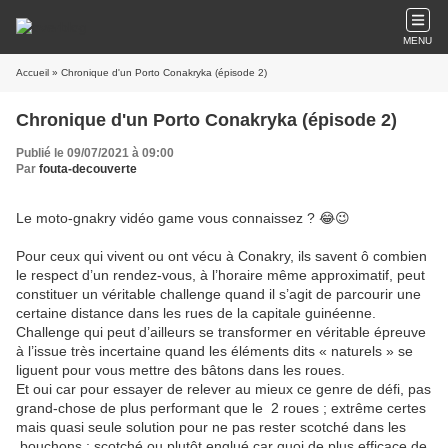
MENU
Accueil
» Chronique d'un Porto Conakryka (épisode 2)
Chronique d'un Porto Conakryka (épisode 2)
Publié le 09/07/2021 à 09:00
Par
fouta-decouverte
Le moto-gnakry vidéo game vous connaissez ? 😂😉
Pour ceux qui vivent ou ont vécu à Conakry, ils savent ô combien
le respect d’un rendez-vous, à l’horaire même approximatif, peut
constituer un véritable challenge quand il s’agit de parcourir une
certaine distance dans les rues de la capitale guinéenne.
Challenge qui peut d’ailleurs se transformer en véritable épreuve
à l’issue très incertaine quand les éléments dits « naturels » se
liguent pour vous mettre des bâtons dans les roues.
Et oui car pour essayer de relever au mieux ce genre de défi, pas
grand-chose de plus performant que le 2 roues ; extrême certes
mais quasi seule solution pour ne pas rester scotché dans les
bouchons ; scotché ou plutôt englué car quoi de plus efficace de