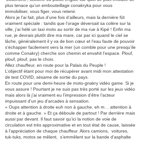
plus tenace qu’un embouteillage conakryka pour vous
immobiliser, vous figer, vous retenir.
Alors je l’ai fait, plus d’une fois d’ailleurs, mais la dernière fût
vraiment spéciale : tandis que l’orage déversait sa colère sur la
ville, j’ai hélé un taxi moto au sortir de ma rue à Kipé ! Enfin ma
rue, je devrais plutôt dire ma mare, car par ici quand le ciel se
lâche, généralement il y va de bon cœur et l’eau faute de pouvoir
s’échapper facilement vers la mer (un comble pour une presqu’ile
comme Conakry) cherche son chemin et envahit l’espace. Plouf,
plouf, plouf, pas le choix.
Allez chauffeur, en route pour la Palais du Peuple !
L’objectif étant pour moi de récupérer avant midi mon attestation
de test COVID, sésame de sortie du pays.
En route pour une demi-heure de moto-gnakry vidéo game. Si je
vous assure ! Pourtant je ne suis pas très porté sur les jeux vidéo
mais alors là j’ai vraiment eu l’impression d’être l’acteur
impuissant d’un jeu d’arcades à sensation.
« Oups attention à droite euh non à gauche, eh m… attention à
droite et à gauche. » Et ça déboule de partout ! Par derrière mais
aussi par devant. Il faut savoir qu’ici la notion de voie de
circulation est très approximative et en tout état de cause, laissée
à l’appréciation de chaque chauffeur. Alors camions, voitures,
tuk-tuks, motos se mêlent, s’emmêlent sur la bande d’asphalte