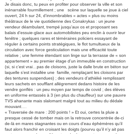
Je disais donc, tu peux en profiter pour observer la ville et son
inénarrable fourmillement ; une scène sur laquelle se joue à ciel
ouvert, 24 h sur 24, d’innombrables « actes » plus ou moins
théâtraux de le vie quotidienne des Conakrykas : un jeune
vendeur déambulant, trempé jusqu’aux os et proposant ses
balais d’essuie-glace aux automobilistes peu enclin à ouvrir leur
fenêtre ; quelques rares et téméraires policiers essayant de
réguler à certains points stratégiques, le flot tumultueux de la
circulation avec force gesticulation mais une efficacité toute
relative ; une femme étendant son linge sur la terrasse de « son
appartement » au premier étage d’un immeuble en construction
(si, si c’est vrai…pas de cloisons, juste la dalle brute en béton sur
laquelle s’est installée une famille, remplaçant les cloisons par
des tentures suspendues) ; des vendeurs d’athiéké remplissant
leurs sachets en soufflant allégrement dedans histoire de les
vendre gonflés : un peu moyen par temps de covid ; des élèves
en uniforme entassés à 3 (en plus du chauffeur) sur une pauvre
TVS ahanante mais slalomant malgré tout au milieu du dédale
mouvant….
« Traversée de mare : 200 points ! » Et oui, certes la pluie a
presque cessé de tomber mais on la retrouve concentrée de-ci
de-là en mares stagnantes ou en cours d’eau éphémères qu’il
faut alors franchir en croisant les doigts (pourvu qu’il n’y ait pas