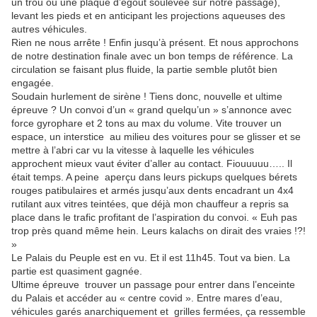
un trou ou une plaque d’égout soulevée sur notre passage),
levant les pieds et en anticipant les projections aqueuses des
autres véhicules.
Rien ne nous arrête ! Enfin jusqu’à présent. Et nous approchons
de notre destination finale avec un bon temps de référence. La
circulation se faisant plus fluide, la partie semble plutôt bien
engagée.
Soudain hurlement de sirène ! Tiens donc, nouvelle et ultime
épreuve ? Un convoi d’un « grand quelqu’un » s’annonce avec
force gyrophare et 2 tons au max du volume. Vite trouver un
espace, un interstice au milieu des voitures pour se glisser et se
mettre à l’abri car vu la vitesse à laquelle les véhicules
approchent mieux vaut éviter d’aller au contact. Fiouuuuu….. Il
était temps. A peine aperçu dans leurs pickups quelques bérets
rouges patibulaires et armés jusqu’aux dents encadrant un 4x4
rutilant aux vitres teintées, que déjà mon chauffeur a repris sa
place dans le trafic profitant de l’aspiration du convoi. « Euh pas
trop près quand même hein. Leurs kalachs on dirait des vraies !?!
»
Le Palais du Peuple est en vu. Et il est 11h45. Tout va bien. La
partie est quasiment gagnée.
Ultime épreuve trouver un passage pour entrer dans l’enceinte
du Palais et accéder au « centre covid ». Entre mares d’eau,
véhicules garés anarchiquement et grilles fermées, ça ressemble