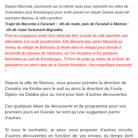
Depuis Macenta, poursuivre sur la même route pour rejoindre les villes de
Guéckédou puis Kissidougou pour enfin passer en Haute Guinée avant de
rejoindre Mamou, la ville carrefour.
Trajet de Macenta à Faranah : ~6h de route, puis de Faranah à Mamou :
~6h de route fortement dégradée.
Pour les voyageurs dotés d'un véhicule 4x4, la piste du café peut être une
alternative à la route goudronnée. Elle démarre peu après Macenta au
niveau du village de Bofossou (à droite dans le village) pour aboutir à
proximité du hameau de Yalandou, où l'on récupére la N1 quelques
kilomètres au sud de Kissidougou. 70 kms de piste au milieu de la forêt, de
plantations en plein cœur de la Guinée forestière. Une magnifique traversée
!
Depuis la ville de Mamou, vous pouvez prendre la direction de
Conakry via Kindia vers le sud ou alors la direction du Fouta
Djalon via Dalaba plus au nord pour bien d'autres découvertes.
Ces quelques idées de découverte et de programme pour vos
premiers jours en Guinée ne sont qu'une suggestion parmi
d'autres.
Si vous le souhaitez, je peux vous proposer d'autres circuits,
d'autres découvertes en fonction de vos envies, du temps dont