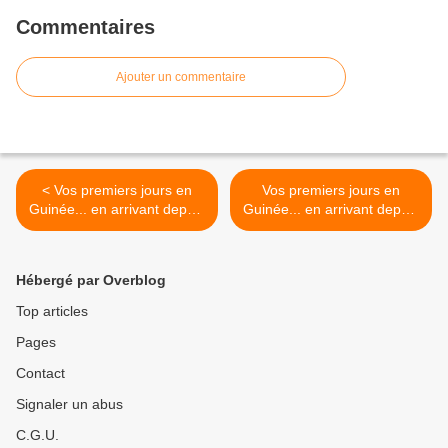
Commentaires
Ajouter un commentaire
< Vos premiers jours en
Vos premiers jours en
Guinée... en arrivant depuis
Guinée... en arrivant depuis
la Guinée Bissau via la N3.
la Guinée Bissau via la N9.
>
Hébergé par Overblog
Top articles
Pages
Contact
Signaler un abus
C.G.U.