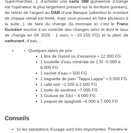
Supermarchés...), d'acheter une
carte SIM
guinéenne (Orange
est l'opérateur le plus largement présent sur le territoire guinéen),
de retirer de l'argent au
DAB
d'une Banque (attention le montant
de chaque retrait est limité, mais vous pouvez en faire plusieurs à
la suite...), de faire du change (la monnaie ici c'est le
Franc
Guinéen
soumis à un contrôle des changes strict et dont le taux
de change en 04 2026 : 1 euro = ~10.150 FG) et le plein de
carburant
, d'eau,...
Quelques idées de prix :
1 litre de Gasoil ou d'essence = 12.000 FG
1 bouteille d'eau minérale de 1,5l ~5.000 à
6.000 FG
1 sachet d'eau = 500 FG
1 baguette de pain "Tappa Lappa" = 5.000 FG
1 café noir ~1.500 à 2.000 FG
1 boite de sardines ~7.000 FG
1 Guiluxe de 33cl ~ 6.000 FG
1 paquet de spaghetti ~6.000 à 7.000 FG
Conseils
Ici les salutations d'usage sont très importantes. Prendre le