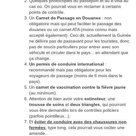
Quelques photocopies du passeport et du e-visa au
cas où. On pourrait vous en réclamer à certains
points de contrôle.
Un
Carnet de Passage en Douanes
: non
obligatoire mais qui peut faciliter le passage des
douanes ou un carnet ATA (moins connu mais
accepté également). Ceci dit, actuellement la Guinée
ne délivre pas de passavant pour les touristes, donc
pas de soucis particuliers pour entrer avec son
véhicule et circuler dans le pays... en attendant que
ça change.
Un permis de conduire international
:
recommandé mais pas obligatoire pour les
voyageurs de passage (moins de 6 mois dans le
pays).
Un
carnet de vaccination contre la fièvre jaune
(au minimum).
Attention de bien avoir votre
extincteur
, une
trousse de soins
et
deux triangles
, qui pourront
vous être demandés lors de contrôles policiers
(parfois pointilleux...).
Et
éviter de conduire avec des chaussures non
fermées
, type tong, cela pourrait vous coûter une
amende..