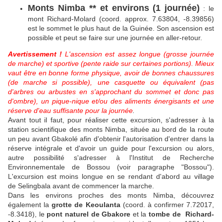
Monts Nimba ** et environs (1 journée)
: le
mont Richard-Molard (coord. approx. 7.63804, -8.39856)
est le sommet le plus haut de la Guinée. Son ascension est
possible et peut se faire sur une journée en aller-retour.
Avertissement !
L'ascension est assez longue (grosse journée
de marche) et sportive (pente raide sur certaines portions). Mieux
vaut être en bonne forme physique, avoir de bonnes chaussures
(de marche si possible), une casquette ou équivalent (pas
d'arbres ou arbustes en s'approchant du sommet et donc pas
d'ombre), un pique-nique et/ou des aliments énergisants et une
réserve d'eau suffisante pour la journée
.
Avant tout il faut, pour réaliser cette excursion, s'adresser à la
station scientifique des monts Nimba, située au bord de la route
un peu avant Gbakolé afin d'obtenir l'autorisation d'entrer dans la
réserve intégrale et d'avoir un guide pour l'excursion ou alors,
autre possibilité s'adresser à l'Institut de Recherche
Environnementale de Bossou (voir paragraphe "Bossou").
L'excursion est moins longue en se rendant d'abord au village
de Selingbala avant de commencer la marche.
Dans les environs proches des monts Nimba, découvrez
également la
grotte de Keoulanta
(coord. à confirmer 7.72017,
-8.3418), le
pont naturel de Gbakore
et la
tombe de Richard-