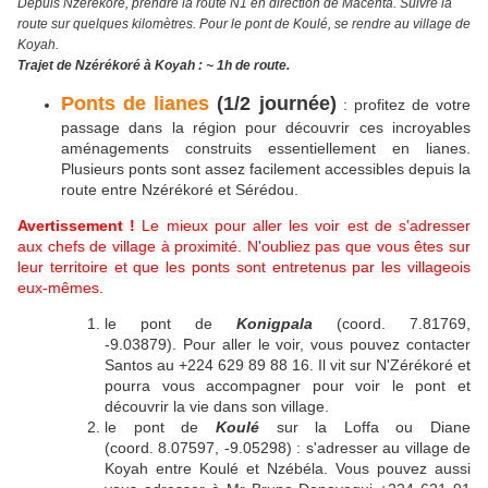
Depuis Nzérékoré, prendre la route N1 en direction de Macenta. Suivre la
route sur quelques kilomètres. Pour le pont de Koulé, se rendre au village de
Koyah.
Trajet de Nzérékoré à Koyah : ~ 1h de route.
Ponts de lianes
(1/2 journée)
: profitez de votre
passage dans la région pour découvrir ces incroyables
aménagements construits essentiellement en lianes.
Plusieurs ponts sont assez facilement accessibles depuis la
route entre Nzérékoré et Sérédou.
Avertissement !
Le mieux pour aller les voir est de s'adresser
aux chefs de village à proximité. N'oubliez pas que vous êtes sur
leur territoire et que les ponts sont entretenus par les villageois
eux-mêmes.
le pont de
Konigpala
(coord. 7.81769,
-9.03879). Pour aller le voir, vous pouvez contacter
Santos au +224 629 89 88 16. Il vit sur N'Zérékoré et
pourra vous accompagner pour voir le pont et
découvrir la vie dans son village.
le pont de
Koulé
sur la Loffa ou Diane
(coord. 8.07597, -9.05298) : s'adresser au village de
Koyah entre Koulé et Nzébéla. Vous pouvez aussi