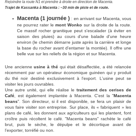
Rejoindre la route N1 et prendre à droite en direction de Macenta.
Trajet de Kassanka à Macenta : ~30 min de piste et de route.
Macenta (1 journée )
: en arrivant sur Macenta, vous
ne pourrez rater le
mont Wonko
sur la droite de la route.
Ce massif rocher granitique peut s'escalader (à éviter en
saison des pluies) au cours d'une balade d'une heure
environ (le chemin démarre juste après la carrière et longe
la base du rocher avant d'entamer la montée). Il offre une
belle vue sur les reliefs de la région et sur Macenta.
Une ancienne
usine à thé
qui était désaffectée, a été relancée
récemment par un opérateur économique guinéen qui y produit
du thé noir destiné exclusivement à l'export. L'usine peut se
visiter les jours ouvrables.
Une autre unité, qui elle réalise le
traitement des cerises de
Café
, est également implantée à Macenta. C'est la "
Macenta
beans
". Son directeur, si il est disponible, se fera un plaisir de
vous faire visiter son entreprise. Sur place, ils « fabriquent » les
plans de café, les donnent aux agriculteurs qui les plantent, font
croître puis récoltent le café. "Macenta beans" rachète le café
brut, puis le sèche, le dépulpe et le décortique avant de
l’exporter, torréfié ou non.