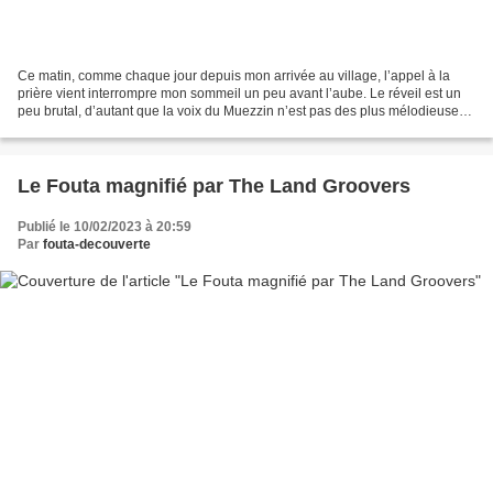
Ce matin, comme chaque jour depuis mon arrivée au village, l’appel à la
prière vient interrompre mon sommeil un peu avant l’aube. Le réveil est un
peu brutal, d’autant que la voix du Muezzin n’est pas des plus mélodieuses.
Mais qu’importe. Je ne me lève...
Le Fouta magnifié par The Land Groovers
Publié le 10/02/2023 à 20:59
Par
fouta-decouverte