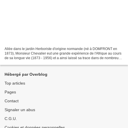
Allée dans le jardin Herboriste d'origine normande (né à DOMFRONT en
1873), Monsieur Chevalier eut une grande expérience de l'Afrique au cours
de sa longue vie (1873 - 1956) et a ainsi laissé sa trace dans de nombreux
pays, dont la Guinée et plus particulièrement...
Hébergé par Overblog
Top articles
Pages
Contact
Signaler un abus
C.G.U.
Cookies et données personnelles