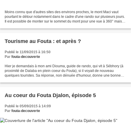
Moins connu que d'autres sites des environs proches, le mont Maci vaut
pourtant le détour notamment dans le cadre d'une rando sur plusieurs jours.
Il est possible de monter sur le sommet du mont pour une vue à 360° mais
également d'en faire le tour pour...
Tourisme au Fouta : et après ?
Publié le 11/09/2015 à 16:50
Par
fouta-decouverte
Hier je demandais à mon ami Diouma, guide de rando, qui vit à Sébhory (à
proximité de Dalaba en plein coeur du Fouta), si il voyait de nouveau
quelques touristes. Sa réponse, non dénuée d'humour, donne une bonne
idée de la situation actuelle. Il m'a répondu...
Au coeur du Fouta Djalon, épisode 5
Publié le 05/09/2015 à 14:09
Par
fouta-decouverte