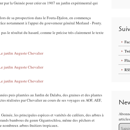
ur par la Guinée pour créer en 1907 un jardin expérimental qui
lors de sa prospection dans le Fouta-Djalon, en commença
grâce notamment à l'appui du gouverneur général Merlaud - Ponty.
Sui
t pas le résultat du hasard, comme le précise très clairement le texte
Fa
Twi
Fli
RS
onnées puis plantées au Jardin de Dalaba, des graines et des plantes
tes réalisées par Chevalier au cours de ses voyages en AOF, AEF,
New
Abonne
 Guinée, les principales espèces et variétés de caféïers, des arbres à
article
de grands bambous du genre Gigantochloa, même des pêchers et
 nombreux arbres fruitiers tropicaux.
Email