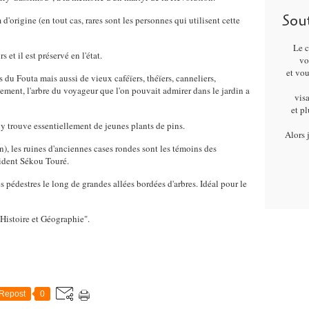
Sou
d'origine (en tout cas, rares sont les personnes qui utilisent cette
Le c
 et il est préservé en l'état.
vo
et vo
 du Fouta mais aussi de vieux caféïers, théïers, canneliers,
ent, l'arbre du voyageur que l'on pouvait admirer dans le jardin a
visa
et p
 y trouve essentiellement de jeunes plants de pins.
Alors 
), les ruines d'anciennes cases rondes sont les témoins des
sident Sékou Touré.
s pédestres le long de grandes allées bordées d'arbres. Idéal pour le
Histoire et Géographie".
Repost
0