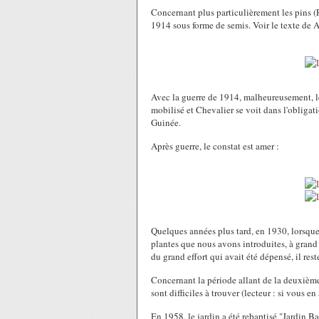
Concernant plus particulièrement les pins (Pi
1914 sous forme de semis. Voir le texte de 
Avec la guerre de 1914, malheureusement, le
mobilisé et Chevalier se voit dans l'obligat
Guinée.
Après guerre, le constat est amer :
Quelques années plus tard, en 1930, lorsque 
plantes que nous avons introduites, à grand 
du grand effort qui avait été dépensé, il res
Concernant la période allant de la deuxième
sont difficiles à trouver (lecteur : si vous en 
En 1958, le jardin a été rebaptisé "Jardin 