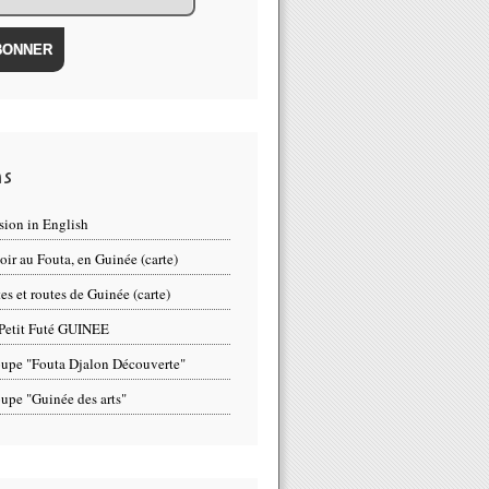
ns
sion in English
oir au Fouta, en Guinée (carte)
tes et routes de Guinée (carte)
Petit Futé GUINEE
upe "Fouta Djalon Découverte"
upe "Guinée des arts"