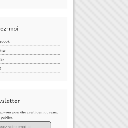
vez-moi
cebook
tter
ckr
S
sletter
z-vous pour être averti des nouveaux
s publiés.