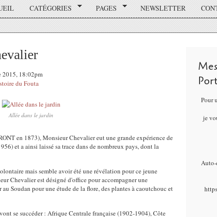
UEIL
CATÉGORIES
PAGES
NEWSLETTER
CON
evalier
Mes
re 2015, 18:02pm
Por
stoire du Fouta
Pour 
Allée dans le jardin
je vo
RONT en 1873), Monsieur Chevalier eut une grande expérience de
1956) et a ainsi laissé sa trace dans de nombreux pays, dont la
Auto-é
nvolontaire mais semble avoir été une révélation pour ce jeune
ieur Chevalier est désigné d'office pour accompagner une
r au Soudan pour une étude de la flore, des plantes à caoutchouc et
http
vont se succéder : Afrique Centrale française (1902-1904), Côte