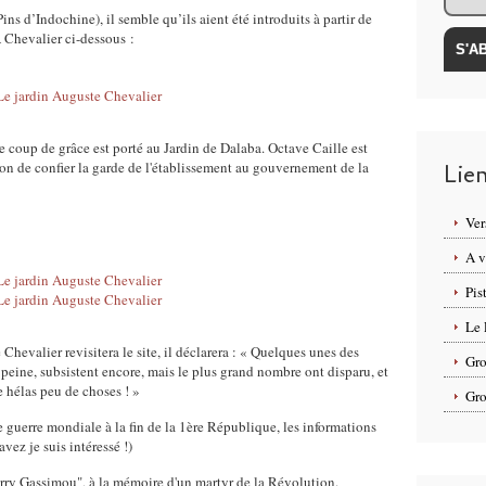
ns d’Indochine), il semble qu’ils aient été introduits à partir de
A Chevalier ci-dessous :
 coup de grâce est porté au Jardin de Dalaba. Octave Caille est
ion de confier la garde de l'établissement au gouvernement de la
Lie
Ver
A v
Pis
Le 
Chevalier revisitera le site, il déclarera : « Quelques unes des
Gro
peine, subsistent encore, mais le plus grand nombre ont disparu, et
te hélas peu de choses ! »
Gro
 guerre mondiale à la fin de la 1ère République, les informations
avez je suis intéressé !)
Barry Gassimou", à la mémoire d'un martyr de la Révolution.