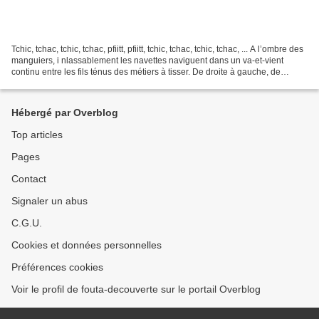
Tchic, tchac, tchic, tchac, pfiitt, pfiitt, tchic, tchac, tchic, tchac, ... A l’ombre des
manguiers, i nlassablement les navettes naviguent dans un va-et-vient
continu entre les fils ténus des métiers à tisser. De droite à gauche, de
gauche à droite,...
Hébergé par Overblog
Top articles
Pages
Contact
Signaler un abus
C.G.U.
Cookies et données personnelles
Préférences cookies
Voir le profil de fouta-decouverte sur le portail Overblog