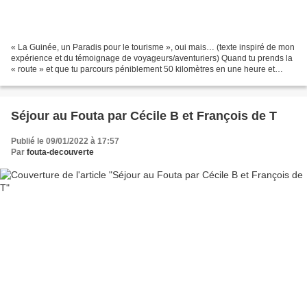
« La Guinée, un Paradis pour le tourisme », oui mais… (texte inspiré de mon
expérience et du témoignage de voyageurs/aventuriers) Quand tu prends la
« route » et que tu parcours péniblement 50 kilomètres en une heure et
demie, que tu as l’impression d’être...
Séjour au Fouta par Cécile B et François de T
Publié le 09/01/2022 à 17:57
Par
fouta-decouverte