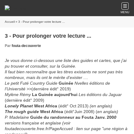
MENU
Accueil
» 3 - Pour prolonger votre lecture ...
3 - Pour prolonger votre lecture ...
Par
fouta-decouverte
Je vous donne ci-dessous une liste des guides et cartes, que j'ai
pu trouver et consulter, sur la Guinée.
Il faut bien reconnaître que les titres existants ne sont pas très
nombreux, mais ils ont le mérite d'exister ....
Le petit Futé Country Guide
Guinée
Nvelles éditions de
l'Université >>
(dernière édit° 2019)
Mylène Rémy
La Guinée aujourd'hui
Les éditions du Jaguar
(dernière édit° 2009)
Lonely Planet
West Africa
(édit° Oct 2013)
(en anglais)
The rough guide
West Afri
c
a
(édit°Juin 2008) (
en anglais)
P. Madelaine
Guide du randonneur au Fouta Janv. 200
0
versions française et anglaise (voir
foutadecouverte.free.fr/PageAccueil : lien sur page "une région à