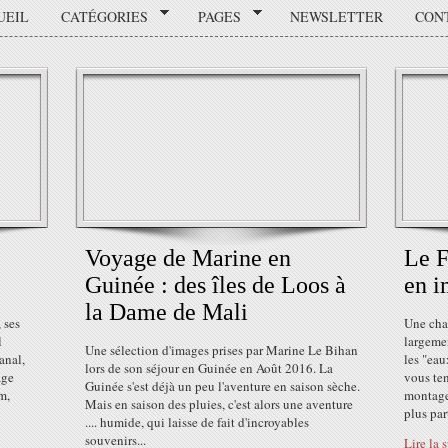
UEIL
CATÉGORIES
PAGES
NEWSLETTER
CON
Voyage de Marine en
Le F
Guinée : des îles de Loos à
en i
la Dame de Mali
 ses
Une cha
l
largeme
Une sélection d'images prises par Marine Le Bihan
anal,
les "eau
lors de son séjour en Guinée en Août 2016. La
age
vous ten
Guinée s'est déjà un peu l'aventure en saison sèche.
m,
montages
Mais en saison des pluies, c'est alors une aventure
plus par
.... humide, qui laisse de fait d'incroyables
souvenirs...
Lire la 