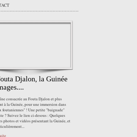
TACT
outa Djalon, la Guinée
mages....
îne consacrée au Fouta Djalon et plus
nt à la Guinée, pour une immersion dans
x foutaniennes" ! Une petite "baignade"
te ? Suivez le lien ci-desous : Quelques
 photos et vidéos présentant la Guinée, et
ticulièrement...
suite