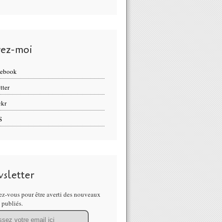
vez-moi
cebook
tter
ckr
S
sletter
z-vous pour être averti des nouveaux
s publiés.