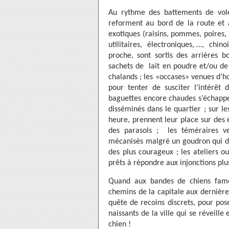
Au rythme des battements de volet
reforment au bord de la route et a
exotiques (raisins, pommes, poires, .
utilitaires, électroniques, …, chino
proche, sont sortis des arrières b
sachets de lait en poudre et/ou de 
chalands ; les «occases» venues d’ho
pour tenter de susciter l’intérêt d
baguettes encore chaudes s’échappen
disséminés dans le quartier ; sur le
heure, prennent leur place sur des é
des parasols ; les téméraires ve
mécanisés malgré un goudron qui d
des plus courageux ; les ateliers o
prêts à répondre aux injonctions plu
Quand aux bandes de chiens famél
chemins de la capitale aux dernières
quête de recoins discrets, pour po
naissants de la ville qui se réveille
chien !