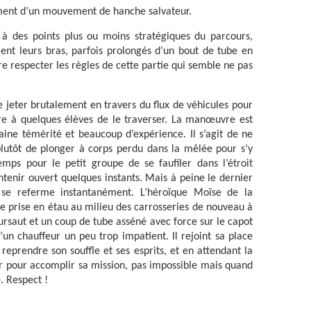
ment d’un mouvement de hanche salvateur.
 des points plus ou moins stratégiques du parcours,
ement leurs bras, parfois prolongés d’un bout de tube en
ire respecter les règles de cette partie qui semble ne pas
e se jeter brutalement en travers du flux de véhicules pour
re à quelques élèves de le traverser. La manœuvre est
ine témérité et beaucoup d’expérience. Il s’agit de ne
plutôt de plonger à corps perdu dans la mêlée pour s’y
emps pour le petit groupe de se faufiler dans l’étroit
enir ouvert quelques instants. Mais à peine le dernier
e se referme instantanément. L’héroïque Moïse de la
ne prise en étau au milieu des carrosseries de nouveau à
ursaut et un coup de tube asséné avec force sur le capot
’un chauffeur un peu trop impatient. Il rejoint sa place
reprendre son souffle et ses esprits, et en attendant la
r pour accomplir sa mission, pas impossible mais quand
. Respect !