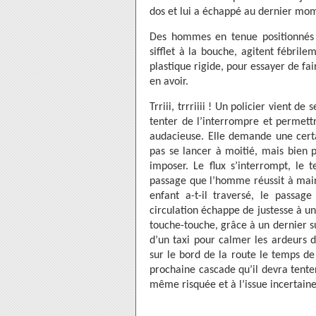
dos et lui a échappé au dernier mo
Des hommes en tenue positionnés à
sifflet à la bouche, agitent fébril
plastique rigide, pour essayer de fa
en avoir.
Trriii, trrriiii ! Un policier vient d
tenter de l’interrompre et permett
audacieuse. Elle demande une certa
pas se lancer à moitié, mais bien 
imposer. Le flux s’interrompt, le t
passage que l’homme réussit à maint
enfant a-t-il traversé, le passag
circulation échappe de justesse à u
touche-touche, grâce à un dernier s
d’un taxi pour calmer les ardeurs d
sur le bord de la route le temps de 
prochaine cascade qu’il devra tente
même risquée et à l’issue incertaine