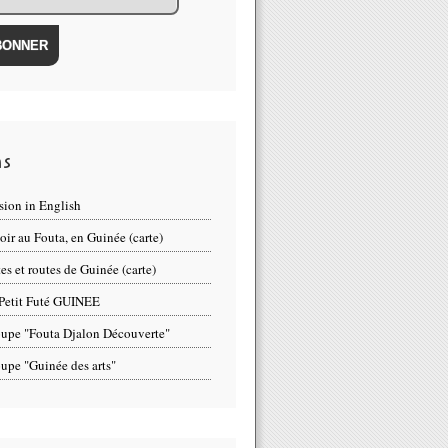
ns
sion in English
oir au Fouta, en Guinée (carte)
tes et routes de Guinée (carte)
Petit Futé GUINEE
upe "Fouta Djalon Découverte"
upe "Guinée des arts"