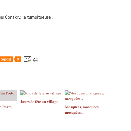
s Conakry, la tumultueuse !
Repost
0
Jours de fête au village
n Porto
Mosquées, mosquées,
mosquées...