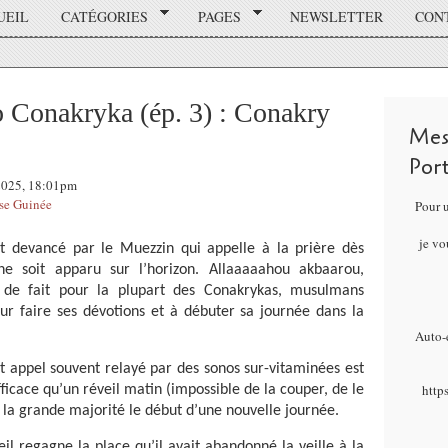
UEIL
CATÉGORIES
PAGES
NEWSLETTER
CON
 Conakryka (ép. 3) : Conakry
Mes
Por
 2025, 18:01pm
se Guinée
Pour 
je vo
st devancé par le Muezzin qui appelle à la prière dès
ne soit apparu sur l’horizon. Allaaaaahou akbaarou,
 de fait pour la plupart des Conakrykas, musulmans
ur faire ses dévotions et à débuter sa journée dans la
Auto-é
cet appel souvent relayé par des sonos sur-vitaminées est
http
efficace qu’un réveil matin (impossible de la couper, de le
 la grande majorité le début d’une nouvelle journée.
il regagne la place qu’il avait abandonné la veille à la