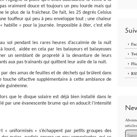
pas vraiment douce et toujours un peu lourde mais qui
e le plus de la fraîcheur. De fait, les 25 degrés Celsius
ne touffeur qui peu à peu enveloppe tout ; une chaleur
« habille » pour la journée. Impossible à ôter, c’est elle
Sui
 au sol pendant les rares heures d’accalmie de la nuit
Fa
jà lourd, aidée en cela par les balayeurs et balayeuses
Twi
ner un semblant de propreté à la devanture de leurs
nts aux pas traînants qui quittent leur asile de la nuit.
Fli
ar des amas de feuilles et de déchets qui brûlent dans
RS
e touche olfactive supplémentaire à cette ambiance de
tale guinéenne.
ors que le disque solaire est déjà bien installé dans le
ilé par une évanescente brume qui en adoucit l’intensité
New
Abonne
article
rt « uniformisés » s’échappent par petits groupes des
Email