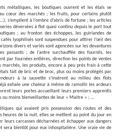
s métalliques, les boutiques ouvrent et les étals se
u cœur des marchés ; les fruits, pour certains plutôt
..), s’empilent à l’ombre d’abris de fortune ; les articles
iseries déversées à flot quasi continu depuis le port tout
outiques ; au fronton des échoppes, les guirlandes de
cafés lyophilisés sont suspendues pour attirer l’œil des
rizons divers et variés sont agencées sur les devantures
es passants ; de l’antre surchauffée des fournils, les
t par fournées entières, direction les points de ventes
s marchés, les produits, encore à peu près frais à cette
tals fait de bric et de broc, plus ou moins protégés par
ndeurs à la sauvette s’insèrent au milieu des flots
éjà exhale une chaleur à même de ramollir les ardeurs
uvrent leurs portes accueillant leurs premiers apprentis
s ou moins bienveillantes de leur « Maitre » ; …
iques qui avaient pris possession des routes et des
 heures de la nuit, elles se mettent au point du jour en
ser leurs carcasses décharnées et échapper aux dangers
 et sera bientôt pour eux inhospitalière. Une vraie vie de