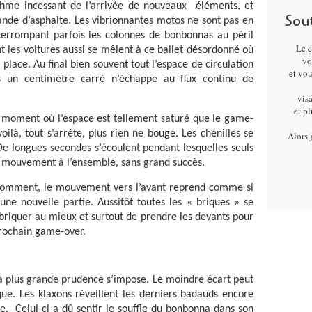
hme incessant de l’arrivée de nouveaux éléments, et
Sou
nde d’asphalte. Les vibrionnantes motos ne sont pas en
terrompant parfois les colonnes de bonbonnas au péril
Le c
t les voitures aussi se mêlent à ce ballet désordonné où
vo
place. Au final bien souvent tout l’espace de circulation
et vo
s un centimètre carré n’échappe au flux continu de
visa
et p
le moment où l’espace est tellement saturé que le game-
 voilà, tout s’arrête, plus rien ne bouge. Les chenilles se
Alors 
De longues secondes s’écoulent pendant lesquelles seuls
u mouvement à l’ensemble, sans grand succès.
i comment, le mouvement vers l’avant reprend comme si
une nouvelle partie. Aussitôt toutes les « briques » se
briquer au mieux et surtout de prendre les devants pour
rochain game-over.
a plus grande prudence s’impose. Le moindre écart peut
ique. Les klaxons réveillent les derniers badauds encore
te. Celui-ci a dû sentir le souffle du bonbonna dans son