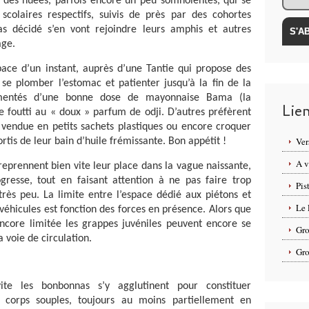
 des nuées, parfois encore un peu somnolentes, qui se
 scolaires respectifs, suivis de près par des cohortes
as décidé s’en vont rejoindre leurs amphis et autres
age.
pace d’un instant, auprès d’une Tantie qui propose des
se plomber l’estomac et patienter jusqu’à la fin de la
rémentés d’une bonne dose de mayonnaise Bama (la
Lie
 foutti au « doux » parfum de odji. D’autres préfèrent
 vendue en petits sachets plastiques ou encore croquer
Ver
ortis de leur bain d’huile frémissante. Bon appétit !
A v
 reprennent bien vite leur place dans la vague naissante,
gresse, tout en faisant attention à ne pas faire trop
Pis
 très peu. La limite entre l’espace dédié aux piétons et
Le 
 véhicules est fonction des forces en présence. Alors que
encore limitée les grappes juvéniles peuvent encore se
Gro
 voie de circulation.
Gro
te les bonbonnas s’y agglutinent pour constituer
s corps souples, toujours au moins partiellement en