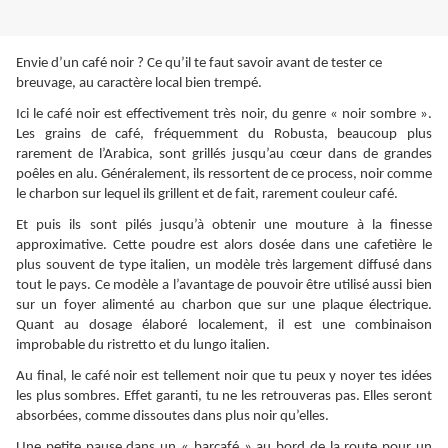
Envie d’un café noir ? Ce qu’il te faut savoir avant de tester ce
breuvage, au caractère local bien trempé.
Ici le café noir est effectivement très noir, du genre « noir sombre ».
Les grains de café, fréquemment du Robusta, beaucoup plus
rarement de l’Arabica, sont grillés jusqu’au cœur dans de grandes
poêles en alu. Généralement, ils ressortent de ce process, noir comme
le charbon sur lequel ils grillent et de fait, rarement couleur café.
Et puis ils sont pilés jusqu’à obtenir une mouture à la finesse
approximative. Cette poudre est alors dosée dans une cafetière le
plus souvent de type italien, un modèle très largement diffusé dans
tout le pays. Ce modèle a l’avantage de pouvoir être utilisé aussi bien
sur un foyer alimenté au charbon que sur une plaque électrique.
Quant au dosage élaboré localement, il est une combinaison
improbable du ristretto et du lungo italien.
Au final, le café noir est tellement noir que tu peux y noyer tes idées
les plus sombres. Effet garanti, tu ne les retrouveras pas. Elles seront
absorbées, comme dissoutes dans plus noir qu’elles.
Une petite pause dans un « barcafé » au bord de la route pour un