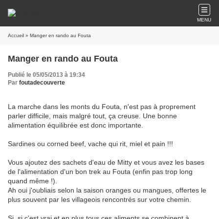
MENU
Accueil
» Manger en rando au Fouta
Manger en rando au Fouta
Publié le 05/05/2013 à 19:34
Par
foutadecouverte
La marche dans les monts du Fouta, n'est pas à proprement
parler difficile, mais malgré tout, ça creuse. Une bonne
alimentation équilibrée est donc importante.
Sardines ou corned beef, vache qui rit, miel et pain !!!
Vous ajoutez des sachets d'eau de Mitty et vous avez les bases
de l'alimentation d'un bon trek au Fouta (enfin pas trop long
quand même !).
Ah oui j'oubliais selon la saison oranges ou mangues, offertes le
plus souvent par les villageois rencontrés sur votre chemin.
Si, si c'est vrai et en plus tous ces aliments se combinent à