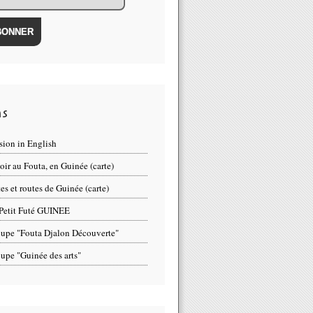
ns
sion in English
oir au Fouta, en Guinée (carte)
tes et routes de Guinée (carte)
Petit Futé GUINEE
upe "Fouta Djalon Découverte"
upe "Guinée des arts"