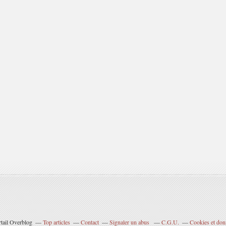
rtail Overblog
Top articles
Contact
Signaler un abus
C.G.U.
Cookies et don