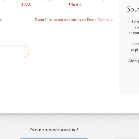
2023.
Chris C
Sou
ée
Bientôt la saison des pluies au Fouta Djalon
Le c
vo
et vo
visa
et p
Alors 
Nous sommes sociaux !