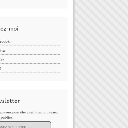
vez-moi
cebook
tter
ckr
S
sletter
z-vous pour être averti des nouveaux
s publiés.