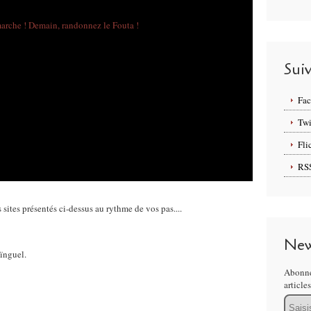
Sui
Fa
Twi
Fli
RS
sites présentés ci-dessus au rythme de vos pas....
New
ïnguel.
Abonne
article
Email