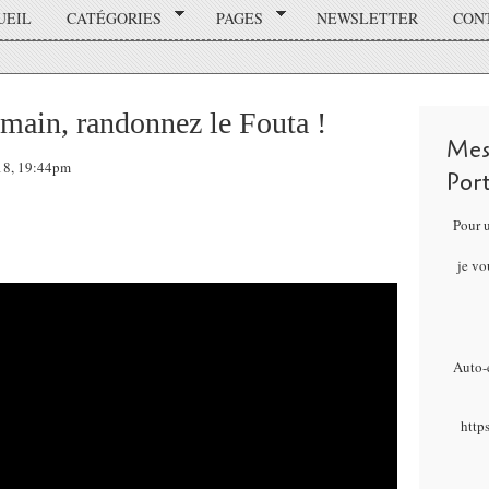
UEIL
CATÉGORIES
PAGES
NEWSLETTER
CON
main, randonnez le Fouta !
Mes
018, 19:44pm
Por
Pour 
je vo
Auto-é
http