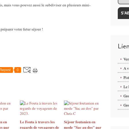
ois, mais vous pouvez aussi le subdiviser en plusieurs mini-
préparer votre futur séjour !
Lie
Ver
A v
Repost
0
Pis
Le 
Gro
Gro
n en
Le Fouta à travers les
Séjour foutanien en
es par
regards de voyageurs de
mode "Sac au dos" par