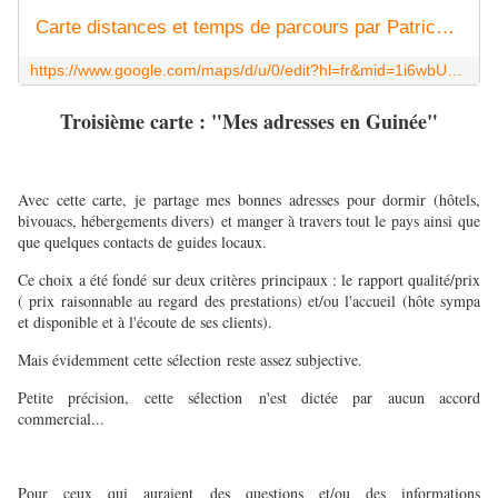
Carte distances et temps de parcours par Patrick Madelaine / Map of distances and travel times - Google My Maps
https://www.google.com/maps/d/u/0/edit?hl=fr&mid=1i6wbUTC7b_9YAvhb6BBo0V0LZcY&ll=10.329292880411618%2C-11.785196499999998&z=7
Troisième carte : "Mes adresses en Guinée"
Avec cette carte, je partage mes bonnes adresses pour dormir (hôtels,
bivouacs, hébergements divers) et manger à travers tout le pays ainsi que
que quelques contacts de guides locaux.
Ce choix a été fondé sur deux critères principaux : le rapport qualité/prix
( prix raisonnable au regard des prestations) et/ou l'accueil (hôte sympa
et disponible et à l'écoute de ses clients).
Mais évidemment cette sélection reste assez subjective.
Petite précision, cette sélection n'est dictée par aucun accord
commercial...
Pour ceux qui auraient des questions et/ou des informations