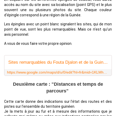
accès au nom du site avec sa localisation (point GPS) et le plus
souvent une ou plusieurs photos du site. Chaque couleur
d'épingle correspond à une région de la Guinée.
Les épingles avec un point blanc signalent les sites, qui de mon
point de vue, sont les plus remarquables. Mais ce n'est qu'un
avis personnel.
A vous de vous faire votre propre opinion.
Sites remarquables du Fouta Djalon et de la Guinée par Patrick Madelaine /Remarkable sites of Fouta Djalon and Guinea - Google My Maps
https://www.google.com/maps/d/u/0/edit?hl=fr&mid=1KLMhRtCiq-vgegG0Z24G39at_2M&ll=12.620601084347193%2C-14.393753849885243&z=8
Deuxième carte : "Distances et temps de
parcours"
Cette carte donne des indications sur l'état des routes et des
pistes sur l'ensemble du territoire guinéen.
Je la mets à jour au fur et à mesure des informations que je