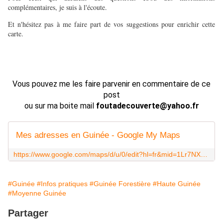
complémentaires, je suis à l'écoute.
Et n'hésitez pas à me faire part de vos suggestions pour enrichir cette
carte.
Vous pouvez me les faire parvenir en commentaire de ce
post
ou sur ma boite mail
foutadecouverte@yahoo.fr
Mes adresses en Guinée - Google My Maps
https://www.google.com/maps/d/u/0/edit?hl=fr&mid=1Lr7NXQsUuVDW1SUUPTqc8pIMt7kz8FA&ll=9.525855869981818%2C-11.468252099999983&z=8
#Guinée
#Infos pratiques
#Guinée Forestière
#Haute Guinée
#Moyenne Guinée
Partager