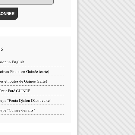
ns
sion in English
oir au Fouta, en Guinée (carte)
tes et routes de Guinée (carte)
Petit Futé GUINEE
upe "Fouta Djalon Découverte"
upe "Guinée des arts"
uables du Fouta Djalon et de la Guinée par Patrick Madelaine /Remarka