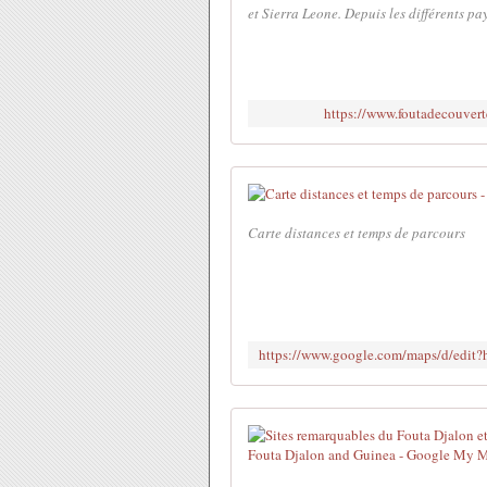
et Sierra Leone. Depuis les différents pay
https://www.foutadecouvert
Carte distances et temps de parcours