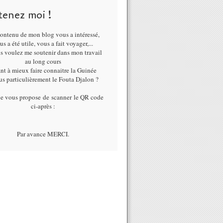
tenez moi !
ontenu de mon blog vous a intéressé,
us a été utile, vous a fait voyager,...
us voulez me soutenir dans mon travail
au long cours
nt à mieux faire connaitre la Guinée
lus particulièrement le Fouta Djalon ?
je vous propose de scanner le QR code
ci-après :
Par avance MERCI.
jours en Guinée... en arrivant depuis le Sénégal via la N5. - Fouta-déco