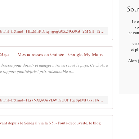
e
Sou
t
t
e
Le c
vo
c
https://www.google.com/maps/d/u/0/edit?hl=fr&mid=1KLMhRtCiq-vgegG0Z24G39at_2M&ll=12.621051699607415%2C-14.393753849885243&z=8
et vo
a
r
visa
t
et p
e
Mes adresses en Guinée - Google My Maps
r
Alors 
e
adresses pour dormir et manger à travers tout le pays. Ce choix a
c
e rapport qualité/pris ( prix raisonnable a...
e
n
s
e
https://www.google.com/maps/d/u/0/edit?hl=fr&mid=1Lr7NXQsUuVDW1SUUPTqc8pIMt7kz8FA&ll=9.526200804954046%2C-11.468252099999983&z=8
e
t
l
o
Vos premiers 
c
a
V