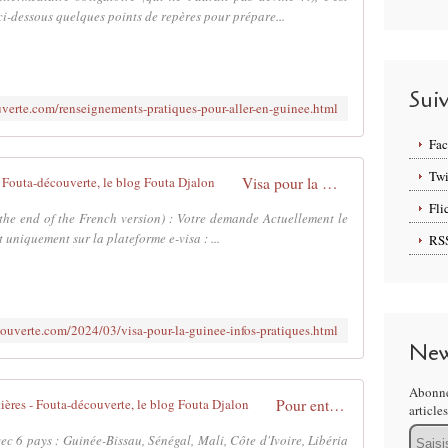
i-dessous quelques points de repères pour prépare...
Sui
verte.com/renseignements-pratiques-pour-aller-en-guinee.html
Fa
Twi
Visa pour la Guinée : infos pratiques - Fouta-découverte, le blog Fouta Djalon
Fli
 the end of the French version) : Votre demande Actuellement le
 uniquement sur la plateforme e-visa : ...
RS
ouverte.com/2024/03/visa-pour-la-guinee-infos-pratiques.html
New
Abonne
Pour entrer en Guinée : infos aux frontières - Fouta-découverte, le blog Fouta Djalon
article
Email
c 6 pays : Guinée-Bissau, Sénégal, Mali, Côte d'Ivoire, Libéria