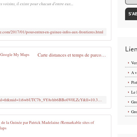
s voisins, il existe pour chacun d'entre eux...
e.com/2017/01/pour-entrer-en-guinee-infos-aux-frontieres.html
Lie
Carte distances et temps de parcours - Google My Maps
Ver
A v
Pis
Le 
https://www.google.com/maps/d/edit?hl=fr&mid=1i6wbUTC7b_9YAvhb6BBo0V0LZcY&ll=10.324057857247121%2C-11.76017760000001&z=6
Gro
Gro
Sites remarq
C