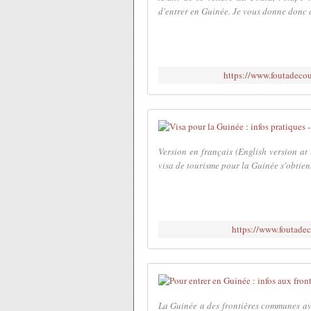
d'entrer en Guinée. Je vous donne donc c
https://www.foutadecou
Version en français (English version at
visa de tourisme pour la Guinée s'obtient
https://www.foutadec
La Guinée a des frontières communes ave