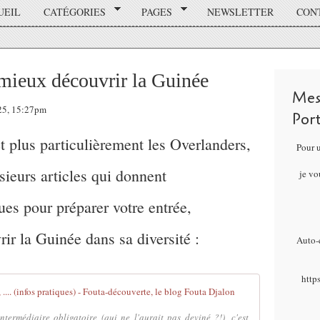
UEIL
CATÉGORIES
PAGES
NEWSLETTER
CON
 mieux découvrir la Guinée
Mes
025, 15:27pm
Por
t plus particulièrement les Overlanders,
Pour 
sieurs articles qui donnent
je vo
ues pour préparer votre entrée,
rir la Guinée dans sa diversité :
Auto-é
http
Et pour se ren
termédiaire obligatoire (qui ne l'aurait pas deviné ?!), c'est