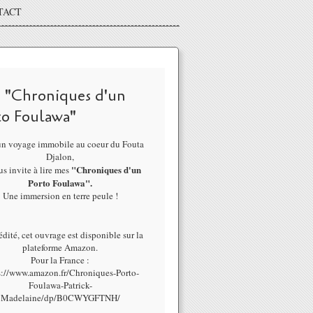
TACT
 "Chroniques d'un
to Foulawa"
un voyage immobile au coeur du Fouta
Djalon,
"Chroniques d'un
us invite à lire mes
Porto Foulawa".
Une immersion en terre peule !
dité, cet ouvrage est disponible sur la
plateforme Amazon.
Pour la France :
s://www.amazon.fr/Chroniques-Porto-
dre au Fouta, en Guinée, .... (infos pratiques) - Fouta-découverte, le bl
Foulawa-Patrick-
Madelaine/dp/B0CWYGFTNH/