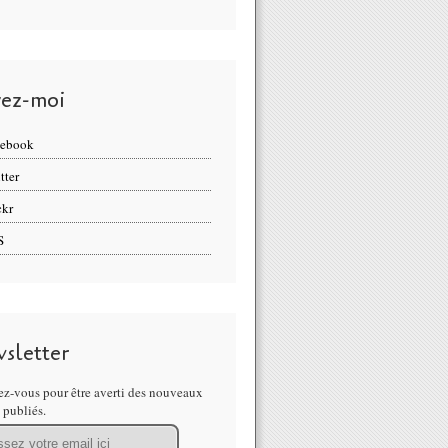
vez-moi
cebook
tter
ckr
S
sletter
z-vous pour être averti des nouveaux
s publiés.