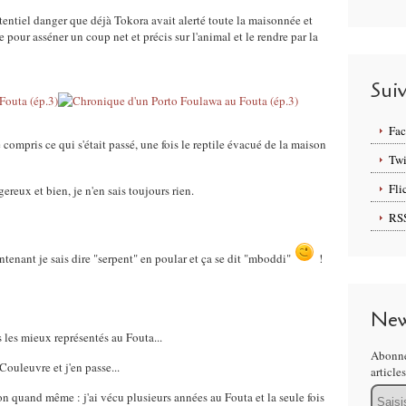
potentiel danger que déjà Tokora avait alerté toute la maisonnée et
 pour asséner un coup net et précis sur l'animal et le rendre par la
Sui
Fa
compris ce qui s'était passé, une fois le reptile évacué de la maison
Twi
Fli
ereux et bien, je n'en sais toujours rien.
RS
ntenant je sais dire "serpent" en poular et ça se dit "mboddi"
!
New
 les mieux représentés au Fouta...
Abonne
ouleuvre et j'en passe...
article
Email
sion quand même : j'ai vécu plusieurs années au Fouta et la seule fois