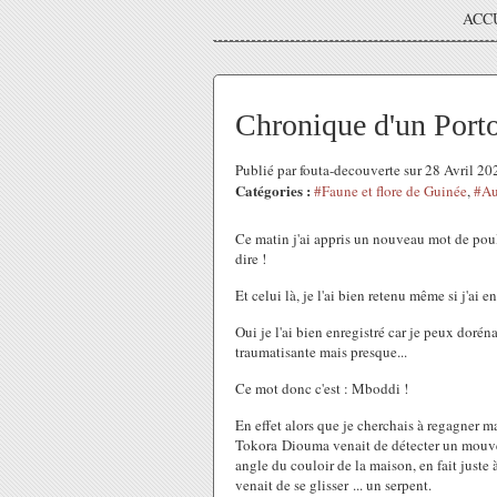
ACC
Chronique d'un Porto
Publié par fouta-decouverte sur 28 Avril 2
Catégories :
#Faune et flore de Guinée
,
#Au
Ce matin j'ai appris un nouveau mot de poular.
dire !
Et celui là, je l'ai bien retenu même si j'ai 
Oui je l'ai bien enregistré car je peux doré
traumatisante mais presque...
Ce mot donc c'est : Mboddi !
En effet alors que je cherchais à regagner ma
Tokora Diouma venait de détecter un mouve
angle du couloir de la maison, en fait juste 
venait de se glisser ... un serpent.