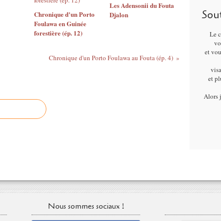
Les Adensonii du Fouta
Sou
Chronique d'un Porto
Djalon
Foulawa en Guinée
forestière (ép. 12)
Le c
vo
et vo
Chronique d'un Porto Foulawa au Fouta (ép. 4)
visa
et p
Alors 
Nous sommes sociaux !