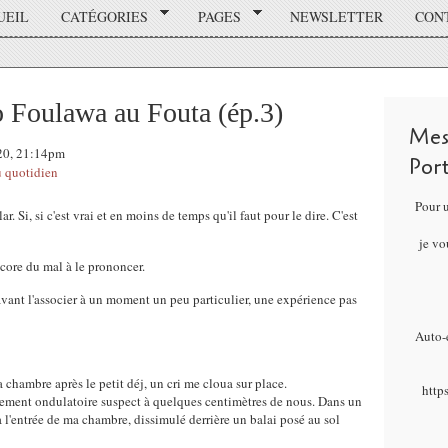
UEIL
CATÉGORIES
PAGES
NEWSLETTER
CON
 Foulawa au Fouta (ép.3)
Mes
020, 21:14pm
Por
 quotidien
Pour 
 Si, si c'est vrai et en moins de temps qu'il faut pour le dire. C'est
je vo
encore du mal à le prononcer.
navant l'associer à un moment un peu particulier, une expérience pas
Auto-é
 chambre après le petit déj, un cri me cloua sur place.
http
ment ondulatoire suspect à quelques centimètres de nous. Dans un
à l'entrée de ma chambre, dissimulé derrière un balai posé au sol