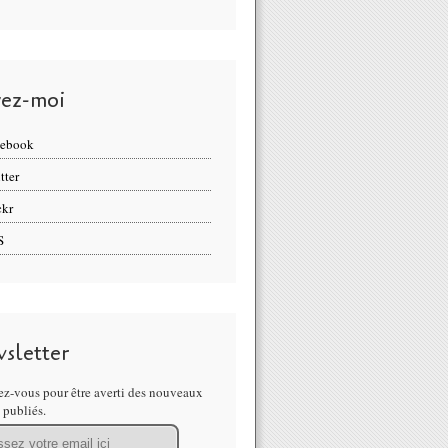
vez-moi
cebook
tter
ckr
S
sletter
z-vous pour être averti des nouveaux
s publiés.