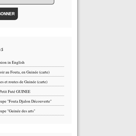
ns
sion in English
oir au Fouta, en Guinée (carte)
tes et routes de Guinée (carte)
Petit Futé GUINEE
upe "Fouta Djalon Découverte"
upe "Guinée des arts"