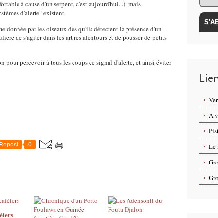
ortable à cause d'un serpent, c'est aujourd'hui...) mais
stèmes d'alerte" existent.
me donnée par les oiseaux dès qu'ils détectent la présence d'un
ulière de s'agiter dans les arbres alentours et de pousser de petits
on pour percevoir à tous les coups ce signal d'alerte, et ainsi éviter
Lie
Ver
A v
Pis
Repost
0
Le 
Gro
Gro
éiers