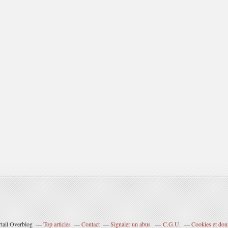
rtail Overblog
Top articles
Contact
Signaler un abus
C.G.U.
Cookies et don