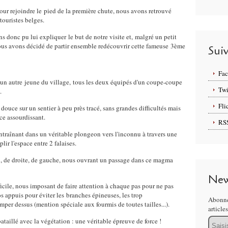
ur rejoindre le pied de la première chute, nous avons retrouvé
ouristes belges.
s donc pu lui expliquer le but de notre visite et, malgré un petit
us avons décidé de partir ensemble redécouvrir cette fameuse 3ème
Sui
Fa
d'un autre jeune du village,
tous les deux équipés d'un coupe-coupe
Twi
.
Fli
e douce sur un sentier à peu près tracé, sans grandes difficultés mais
nce assourdissant.
RS
entraînant dans un véritable plongeon vers l'inconnu à travers une
ir l'espace entre 2 falaises.
n, de droite, de gauche, nous ouvrant un passage dans ce magma
New
fficile, nous imposant de faire attention à chaque pas pour ne pas
s appuis pour éviter les branches épineuses, les trop
Abonne
imper dessus (mention spéciale aux fourmis de toutes tailles...).
article
Email
ataillé avec la végétation : une véritable épreuve de force !