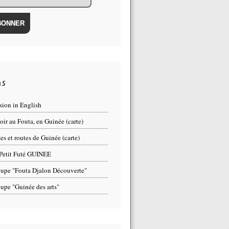
ns
sion in English
oir au Fouta, en Guinée (carte)
tes et routes de Guinée (carte)
Petit Futé GUINEE
upe "Fouta Djalon Découverte"
upe "Guinée des arts"