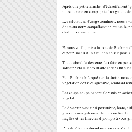
Après une petite marche "d'échauffement" po
notre homme en compagnie d'un groupe de t
Les salutations d'usage terminées, nous avon
doute sur notre compréhension mutuelle, no
chute... ou une autre...
Et nous voilà partis à la suite de Bachir et 
et pour Bachir d'un fusil : on ne sait jamais..
Tout d'abord, la descente s'est faite en pent
sous une chaleur étouffante et dans un sile
Puis Bachir a bifurqué vers la droite, nous 
végétation dense et agressive, semblant rempl
Les coupe-coupe se sont alors mis en actio
végétal.
La descente s'est ainsi poursuivie, lente, di
glisser, mais également de nous méfier de no
fragiles et les insectes si prompts à vous gr
Plus de 2 heures durant nos "ouvreurs" ont b