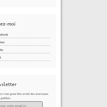
vez-moi
cebook
tter
ckr
S
sletter
z-vous pour être averti des nouveaux
s publiés.