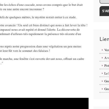
 les échos d'une cascade, nous avons compris que le but était
hée ou une autre encore inconnue ?
à de quelques mètres, le mystère restait entier à ce stade.
re avancée ! Un seul cri bien distinct qui nous a fait lever la tête !
mpanzé nous avait repéré et donné l'alerte. La découverte de
nfirmait d'ailleurs très rapidement la présence très récente d'un
Lie
vons repris notre progression dans une végétation un peu moins
Ver
t leur fût vers le sommet des falaises !
A v
 marche, une fenêtre s'est ouverte devant nous, offrant un cadre
.."
Pis
Le 
Gro
Gro