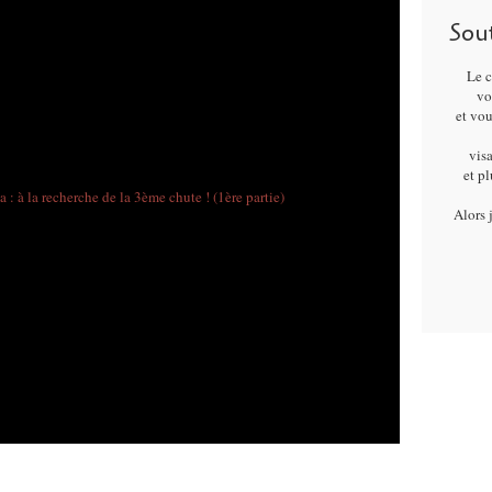
Sou
Le c
vo
et vo
visa
et p
Alors 