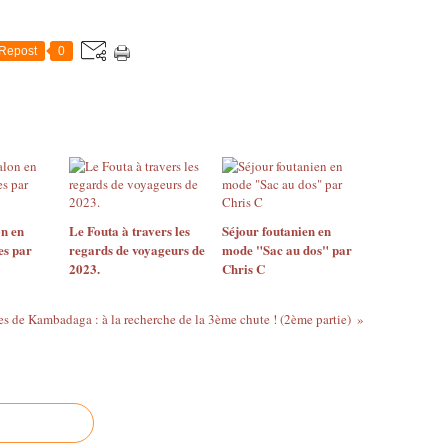
Repost
0
n en
Le Fouta à travers les
Séjour foutanien en
es par
regards de voyageurs de
mode "Sac au dos" par
2023.
Chris C
s de Kambadaga : à la recherche de la 3ème chute ! (2ème partie)