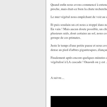
Quand enfin nous avons commencé à entendre
proche, mais était-ce bien la chute recherc
Le mur végétal nous empêchant de voir au del
Et puis soudain un cri nous a stoppé dans not
En vain ! Mais aucun doute possible, un chi
plusieurs nids, dont certains au sol, nous co
groupe de ces primates.
Juste le temps d'une petite pause et nous a
dense au pied d'arbres gigantesques, élançan
Finalement après encore quelques minutes de
végétalisé à LA cascade ! Ouaouh on y est ..
A suivre....