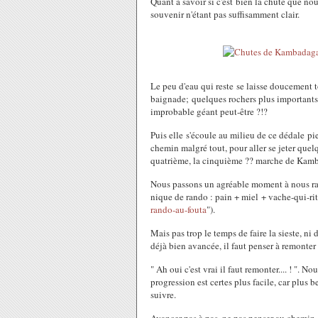
Quant à savoir si c'est bien la chute que no
souvenir n'étant pas suffisamment clair.
Le peu d'eau qui reste se laisse doucement 
baignade; quelques rochers plus importants 
improbable géant peut-être ?!?
Puis elle s'écoule au milieu de ce dédale pi
chemin malgré tout, pour aller se jeter quel
quatrième, la cinquième ?? marche de Kam
Nous passons un agréable moment à nous rafr
nique de rando : pain + miel + vache-qui-rit,
rando-au-fouta
").
Mais pas trop le temps de faire la sieste, ni 
déjà bien avancée, il faut penser à remonter
" Ah oui c'est vrai il faut remonter.... ! ". N
progression est certes plus facile, car plus
suivre.