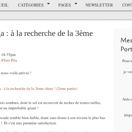
UEIL
CATÉGORIES
PAGES
NEWSLETTER
CON
: à la recherche de la 3ème
Mes
Por
7, 18:35pm
,
#Vers Pita
Pour 
je vo
 nous voilà arrivés !
Auto-é
is sombres, dont le sol est recouvert de roches de toutes tailles,
ar un improbable géant !
http
scade semble bien faible, étant sans doute à son niveau le plus bas
 ! Et c'est une première satisfaction.