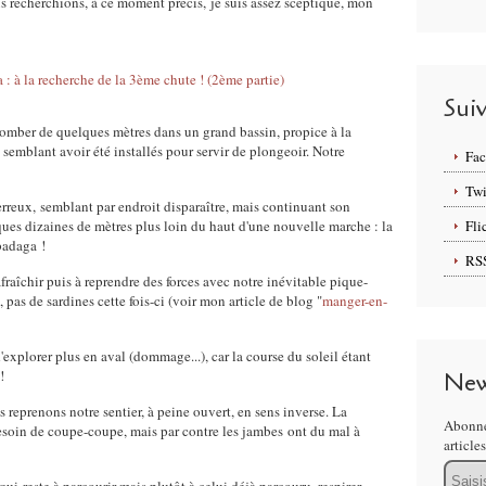
us recherchions, à ce moment précis, je suis assez sceptique, mon
Sui
tomber de quelques mètres dans un grand bassin, propice à la
semblant avoir été installés pour servir de plongeoir. Notre
Fa
Twi
erreux, semblant par endroit disparaître, mais continuant son
ques dizaines de mètres plus loin du haut d'une nouvelle marche : la
Fli
badaga !
RS
aîchir puis à reprendre des forces avec notre inévitable pique-
 pas de sardines cette fois-ci (voir mon article de blog "
manger-en-
d'explorer plus en aval (dommage...), car la course du soleil étant
 !
New
ous reprenons notre sentier, à peine ouvert, en sens inverse. La
Abonne
 besoin de coupe-coupe, mais par contre les jambes ont du mal à
article
Email