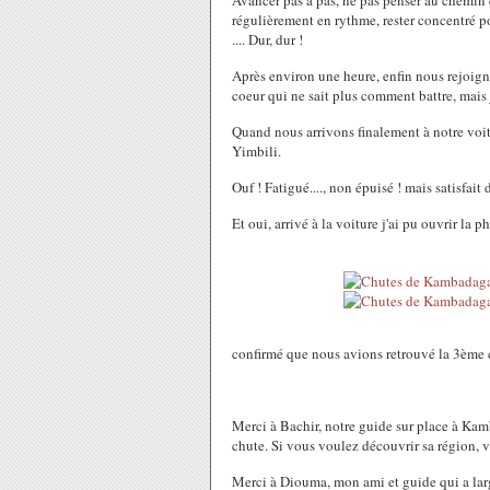
Avancer pas à pas, ne pas penser au chemin q
régulièrement en rythme, rester concentré pou
.... Dur, dur !
Après environ une heure, enfin nous rejoigno
coeur qui ne sait plus comment battre, mais j
Quand nous arrivons finalement à notre voit
Yimbili.
Ouf ! Fatigué...., non épuisé ! mais satisfait d
Et oui, arrivé à la voiture j'ai pu ouvrir la ph
confirmé que nous avions retrouvé la 3ème
Merci à Bachir, notre guide sur place à Kam
chute. Si vous voulez découvrir sa région,
Merci à Diouma, mon ami et guide qui a larg