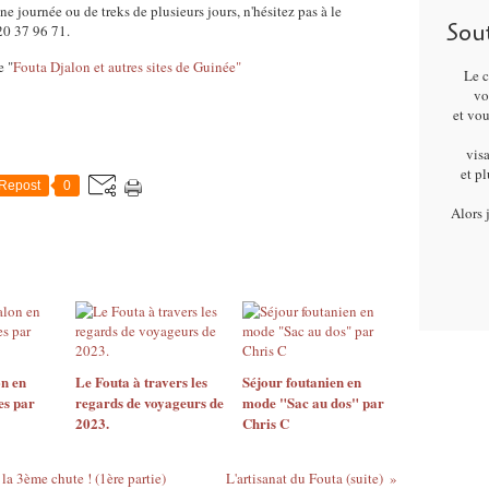
e journée ou de treks de plusieurs jours, n'hésitez pas à le
Sou
20 37 96 71.
e "
Fouta Djalon et autres sites de Guinée"
Le c
vo
et vo
visa
et p
Repost
0
Alors 
n en
Le Fouta à travers les
Séjour foutanien en
es par
regards de voyageurs de
mode "Sac au dos" par
2023.
Chris C
a 3ème chute ! (1ère partie)
L'artisanat du Fouta (suite)