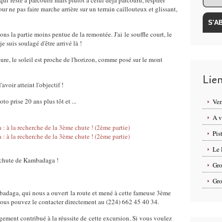
ui reste à parcourir mais plutôt à celui déjà parcouru, respirer
r ne pas faire marche arrière sur un terrain caillouteux et glissant,
ns la partie moins pentue de la remontée. J'ai le souffle court, le
e suis soulagé d'être arrivé là !
ure, le soleil est proche de l'horizon, comme posé sur le mont
Lie
'avoir atteint l'objectif !
oto prise 20 ans plus tôt et ...
Ver
A v
Pis
Le 
 chute de Kambadaga !
Gro
Gro
badaga, qui nous a ouvert la route et mené à cette fameuse 3ème
 vous pouvez le contacter directement au (224) 662 45 40 34.
ement contribué à la réussite de cette excursion. Si vous voulez