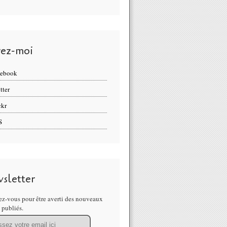
vez-moi
cebook
tter
ckr
S
sletter
z-vous pour être averti des nouveaux
s publiés.