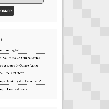
ns
sion in English
oir au Fouta, en Guinée (carte)
tes et routes de Guinée (carte)
Petit Futé GUINEE
upe "Fouta Djalon Découverte"
upe "Guinée des arts"