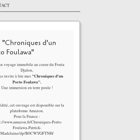
TACT
 "Chroniques d'un
to Foulawa"
un voyage immobile au coeur du Fouta
Djalon,
"Chroniques d'un
us invite à lire mes
Porto Foulawa".
Une immersion en terre peule !
dité, cet ouvrage est disponible sur la
plateforme Amazon.
Pour la France :
s://www.amazon.fr/Chroniques-Porto-
Foulawa-Patrick-
Madelaine/dp/B0CWYGFTNH/