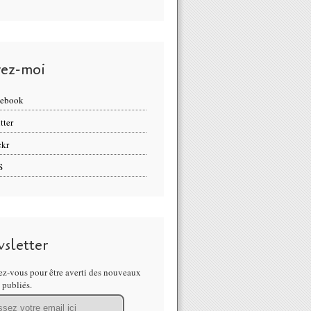
vez-moi
cebook
tter
ckr
S
sletter
z-vous pour être averti des nouveaux
s publiés.