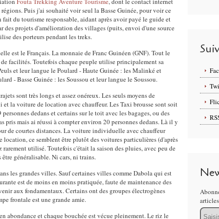
ciation
Fouta Trekking Aventure Tourisme
, dont le contact internet
régions. Puis j'ai souhaité voir seul la Basse Guinée, pour voir ce
 fait du tourisme responsable, aidant après avoir payé le guide et
ar des projets d'amélioration des villages (puits, envoi d'une source
tilise des porteurs pendant les treks.
Sui
ielle est le Français. La monnaie de Franc Guinéen (GNF). Tout le
de facilités. Toutefois chaque peuple utilise principalement sa
euls et leur langue le Poulard - Haute Guinée : les Malinké et
Fa
ulard - Basse Guinée : les Soussou et leur langue le Soussou.
Twi
trajets sont très longs et assez onéreux. Les seuls moyens de
Fli
i et la voiture de location avec chauffeur. Les Taxi brousse sont soit
 personnes dedans et certains sur le toit avec les bagages, ou des
RS
s pris mais ai réussi à compter environ 20 personnes dedans. Là il y
pour de courtes distances. La voiture individuelle avec chauffeur
 location, ce semblent être plutôt des voitures particulières (d'après
 rarement utilisé. Toutefois c'était la saison des pluies, avec peu de
tre généralisable. Ni cars, ni trains.
New
dans les grandes villes. Sauf certaines villes comme Dabola qui est
urante est de moins en moins pratiquée, faute de maintenance des
revenir aux fondamentaux. Certains ont des groupes électrogènes
Abonne
ampe frontale est une grande amie.
article
Email
as en abondance et chaque bouchée est vécue pleinement. Le riz le