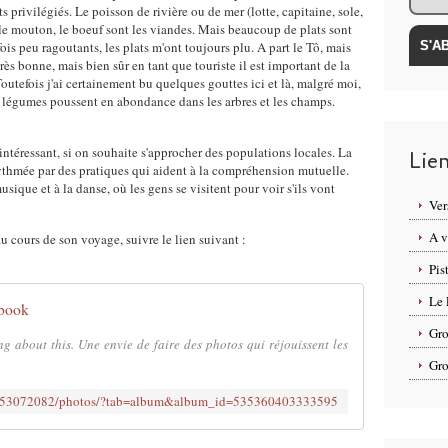
rivilégiés. Le poisson de rivière ou de mer (lotte, capitaine, sole,
re, le mouton, le boeuf sont les viandes. Mais beaucoup de plats sont
ois peu ragoutants, les plats m'ont toujours plu. A part le Tô, mais
ès bonne, mais bien sûr en tant que touriste il est important de la
outefois j'ai certainement bu quelques gouttes ici et là, malgré moi,
 et légumes poussent en abondance dans les arbres et les champs.
téressant, si on souhaite s'approcher des populations locales. La
Lie
 rythmée par des pratiques qui aident à la compréhension mutuelle.
usique et à la danse, où les gens se visitent pour voir s'ils vont
Ver
A v
au cours de son voyage, suivre le lien suivant :
Pis
Le 
ebook
Gro
ng about this. Une envie de faire des photos qui réjouissent les
Gro
5553072082/photos/?tab=album&album_id=535360403333595