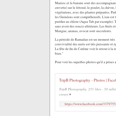
Manioc et la banane sont des accompagnants p
crevette) sur le littoral, le poulet, la chèv
végétariens, avec des plantes préparées. Parf
les Guinéens sont compréhensifs. L'eau est tr
purifier au chlore (Aqua Tab par exemple). T
sans avoir des soucis ultérieurs. Les fruits
Mangue, ananas, avocat sont succulents.
La période de Ramadan est un moment très in
convivialité des nuits est très puissante et
La fête de fin de Carême voir le retour à la m
bien."
Pour voir les superbes photos qu'il a prises 
TripB Photography - Photos | Fac
TripB Photography. 255 likes · 50 talki
coeurs ♥
https://www.facebook.com/33797