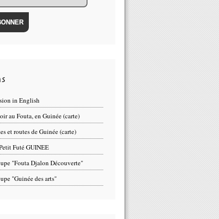
ns
sion in English
oir au Fouta, en Guinée (carte)
tes et routes de Guinée (carte)
Petit Futé GUINEE
upe "Fouta Djalon Découverte"
upe "Guinée des arts"