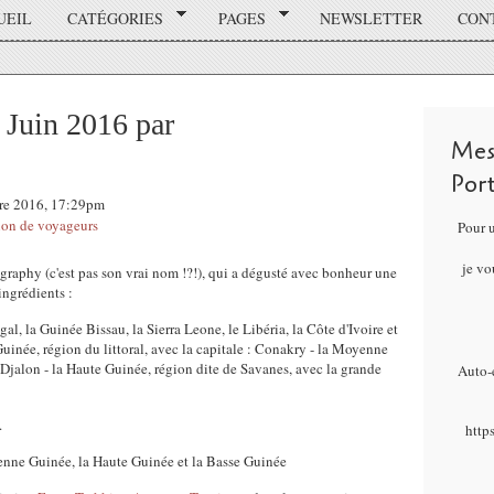
UEIL
CATÉGORIES
PAGES
NEWSLETTER
CON
 Juin 2016 par
Mes
Por
bre 2016, 17:29pm
ion de voyageurs
Pour 
je vo
graphy (c'est pas son vrai nom !?!), qui a dégusté avec bonheur une
ingrédients :
l, la Guinée Bissau, la Sierra Leone, le Libéria, la Côte d'Ivoire et
 Guinée, région du littoral, avec la capitale : Conakry - la Moyenne
Djalon - la Haute Guinée, région dite de Savanes, avec la grande
Auto-é
.
http
yenne Guinée, la Haute Guinée et la Basse Guinée