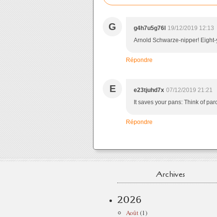
G
g4h7u5g76l
19/12/2019 12:13
Arnold Schwarze-nipper! Eight-y
Répondre
E
e23tjuhd7x
07/12/2019 21:21
It saves your pans: Think of par
Répondre
Archives
2026
Août
(1)