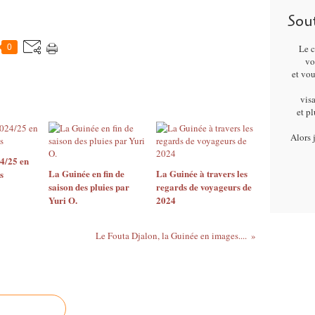
Sou
0
Le c
vo
et vo
visa
et p
Alors 
4/25 en
La Guinée en fin de
La Guinée à travers les
s
saison des pluies par
regards de voyageurs de
Yuri O.
2024
Le Fouta Djalon, la Guinée en images....