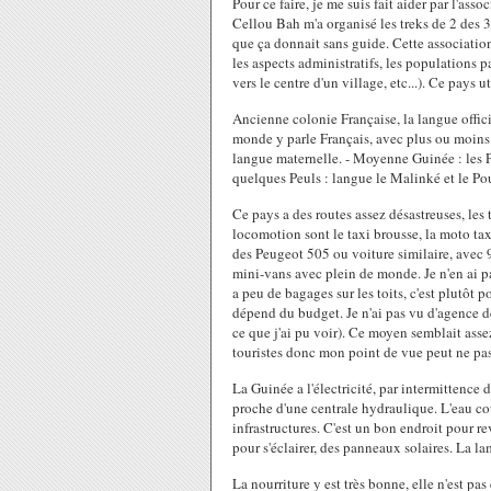
Pour ce faire, je me suis fait aider par l'asso
Cellou Bah m'a organisé les treks de 2 des 3 
que ça donnait sans guide. Cette association
les aspects administratifs, les populations p
vers le centre d'un village, etc...). Ce pays u
Ancienne colonie Française, la langue offic
monde y parle Français, avec plus ou moins 
langue maternelle. - Moyenne Guinée : les P
quelques Peuls : langue le Malinké et le Po
Ce pays a des routes assez désastreuses, les 
locomotion sont le taxi brousse, la moto tax
des Peugeot 505 ou voiture similaire, avec 9
mini-vans avec plein de monde. Je n'en ai pa
a peu de bagages sur les toits, c'est plutôt 
dépend du budget. Je n'ai pas vu d'agence de
ce que j'ai pu voir). Ce moyen semblait assez
touristes donc mon point de vue peut ne pas ê
La Guinée a l'électricité, par intermittence 
proche d'une centrale hydraulique. L'eau co
infrastructures. C'est un bon endroit pour 
pour s'éclairer, des panneaux solaires. La l
La nourriture y est très bonne, elle n'est p