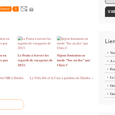
Repost
0
Lie
Ver
n en
Le Fouta à travers les
Séjour foutanien en
es par
regards de voyageurs de
mode "Sac au dos" par
A v
2023.
Chris C
Pis
Le 
ôtel SIB à Dalaba
La Villa Sili et la Case à palabres de Dalaba
Gro
Gro