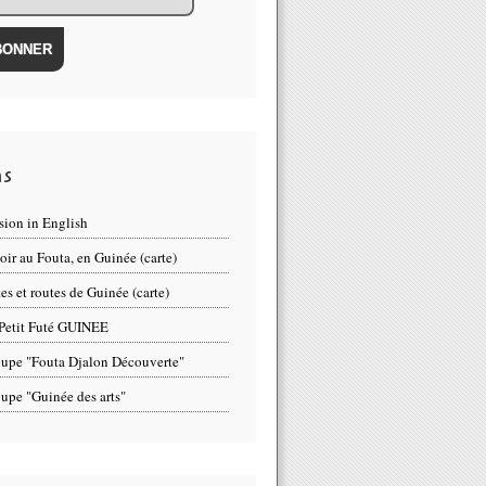
ns
sion in English
oir au Fouta, en Guinée (carte)
tes et routes de Guinée (carte)
Petit Futé GUINEE
upe "Fouta Djalon Découverte"
upe "Guinée des arts"