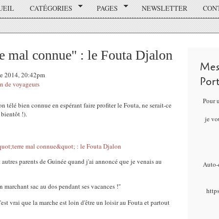
UEIL
CATÉGORIES
PAGES
NEWSLETTER
CON
e mal connue" : le Fouta Djalon
Mes
re 2014, 20:42pm
Por
n de voyageurs
Pour 
 télé bien connue en espérant faire profiter le Fouta, ne serait-ce
bientôt !).
je vo
autres parents de Guinée quand j'ai annoncé que je venais au
Auto-é
 en marchant sac au dos pendant ses vacances !"
http
c'est vrai que la marche est loin d'être un loisir au Fouta et partout