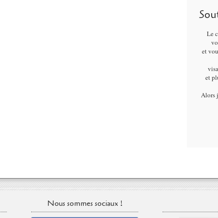
Sou
Le c
vo
et vo
visa
et p
Alors 
Nous sommes sociaux !