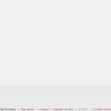
rtail Overblog
Top articles
Contact
Signaler un abus
C.G.U.
Cookies et don