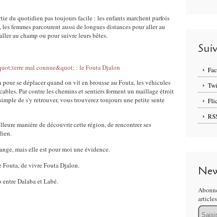
rtie du quotidien pas toujours facile : les enfants marchent parfois
e, les femmes parcourent aussi de longues distances pour aller au
aller au champ ou pour suivre leurs bêtes.
Sui
Fa
n pour se déplacer quand on vit en brousse au Fouta, les véhicules
Twi
ticables. Par contre les chemins et sentiers forment un maillage étroit
s simple de s'y retrouver, vous trouverez toujours une petite sente
Fli
RS
leure manière de découvrir cette région, de rencontrer ses
dien.
range, mais elle est pour moi une évidence.
 Fouta, de vivre Fouta Djalon.
New
o entre Dalaba et Labé.
Abonne
article
Email