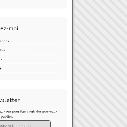
vez-moi
cebook
tter
ckr
S
sletter
z-vous pour être averti des nouveaux
s publiés.