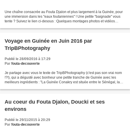
Une chaîne consacrée au Fouta Djalon et plus largement à la Guinée, pour
une immersion dans les "eaux foutaniennes" ! Une petite "baignade" vous
tente ? Suivez le lien ci-desous : Quelques montages photos et vidéos
présentant la Guinée, et plus particulièrement...
Voyage en Guinée en Juin 2016 par
TripBPhotography
Publié le 28/09/2016 à 17:29
Par
fouta-decouverte
Je partage avec vous le texte de TripBPhotography (c'est pas son vrai nom
!?!), qui a dégusté avec bonheur une petite tranche de Guinée avec les
meilleurs ingrédients : "La Guinée Conakry est située entre le Sénégal, la
Guinée Bissau, la Sierra Leone,...
Au coeur du Fouta Djalon, Doucki et ses
environs
Publié le 29/11/2015 à 20:29
Par
fouta-decouverte