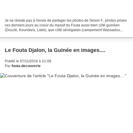
Je ne résiste pas à l'envie de partager les photos de Simon F., photos prises
ces derniers jours au coeur du massif du Fouta aussi bien côté guinéen
(Doucki, Koundara, Labé), que côté sénégalais (campement Wassadou,
parc du Niokolo) ! Je profite de l'occasion...
Le Fouta Djalon, la Guinée en images....
Publié le 07/11/2016 à 21:08
Par
fouta-decouverte