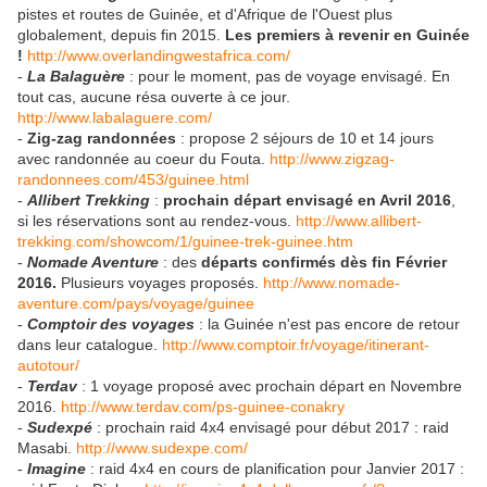
pistes et routes de Guinée, et d'Afrique de l'Ouest plus
globalement, depuis fin 2015.
Les premiers à revenir en Guinée
!
http://www.overlandingwestafrica.com/
-
La Balaguère
: pour le moment, pas de voyage envisagé. En
tout cas, aucune résa ouverte à ce jour.
http://www.labalaguere.com/
-
Zig-zag randonnées
: propose 2 séjours de 10 et 14 jours
avec randonnée au coeur du Fouta.
http://www.zigzag-
randonnees.com/453/guinee.html
-
Allibert Trekking
:
prochain départ envisagé en Avril 2016
,
si les réservations sont au rendez-vous.
http://www.allibert-
trekking.com/showcom/1/guinee-trek-guinee.htm
-
Nomade Aventure
: des
départs confirmés dès fin Février
2016.
Plusieurs voyages proposés.
http://www.nomade-
aventure.com/pays/voyage/guinee
-
Comptoir des voyages
: la Guinée n'est pas encore de retour
dans leur catalogue.
http://www.comptoir.fr/voyage/itinerant-
autotour/
-
Terdav
: 1 voyage proposé avec prochain départ en Novembre
2016.
http://www.terdav.com/ps-guinee-conakry
-
Sudexpé
: prochain raid 4x4 envisagé pour début 2017 : raid
Masabi.
http://www.sudexpe.com/
-
Imagine
: raid 4x4 en cours de planification pour Janvier 2017 :