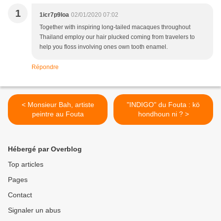
1
1icr7p9loa
02/01/2020 07:02
Together with inspiring long-tailed macaques throughout
Thailand employ our hair plucked coming from travelers to
help you floss involving ones own tooth enamel.
Répondre
< Monsieur Bah, artiste
"INDIGO" du Fouta : kö
peintre au Fouta
hondhoun ni ? >
Hébergé par Overblog
Top articles
Pages
Contact
Signaler un abus